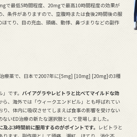
0mgで最低5時間程度、20mgで最高10時間程度の効果が
の、条件がありますので、空腹時または食後2時間後の服
のほてり、目の充血、頭痛、動悸、鼻づまりなどの副作
、日本で2007年に[5mg] [10mg] [20mg]の3種
ル」です。
バイアグラやレビトラと比べてマイルドな効
から、海外では「ウィークエンドピル」とも呼ばれてい
おり、体内に吸収させてしまえば食事の影響を受けない
のないED治療の新たな選択肢として登場しました。
に及ぶ3時間前に服用するのがポイントです。
レビトラと
あります。副作用として頭痛、潮紅、ほてり、消化不