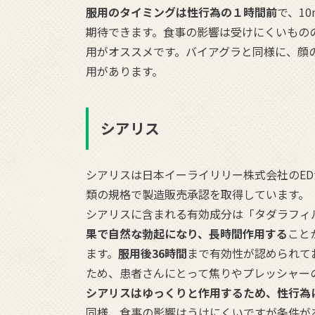
服用のタイミングは性行為の１時間前
で、1
期待できます。食事の影響は受けにくいもの
用がオススメです。バイアグラと同様に、顔
用があります。
シアリス
シアリスは日本イーライリリー株式会社のED治療薬で
類の規格で製造販売承認を取得しています。
シアリスに含まれる有効成分は「タダラフィ
果で自然な勃起になり、長時間作用する
こと
ます。
服用後36時間
まで有効性が認められて
ため、患者さんにとって焦りやプレッシャー
シアリスはゆっくりと作用するため、性行為
同様、食事の影響はうけにくいですが条件が