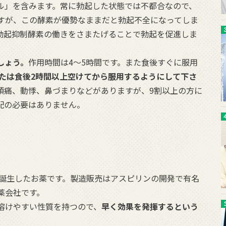
ル」を含みます。常に勃起した状態では不都合なので、
すが、この酵素が優勢なままだと勃起不全になってしま
勃起抑制酵素の働きをさまたげることで勃起を促進しま
しょう。
作用時間は4〜5時間です。また食後すぐに服用
たは食後2時間以上空けてから服用するようにして下さ
頭痛、動悸、鼻づまりなどがありますが、9割以上の方に
配の必要はありません。
に誕生したお薬です。製造販売はアスピリンの開発で有名
薬会社です。
溶けやすい性質を持つので、
早く効果を発揮するという