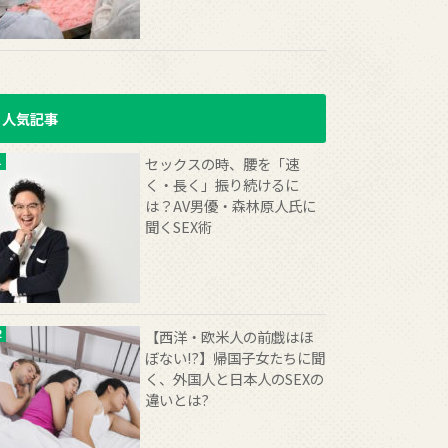
人気記事
セックスの時、腰を「速
く・長く」振り続けるに
は？AV男優・森林原人氏に
聞くSEX術
【西洋・欧米人の前戯はほ
ぼない!?】帰国子女たちに聞
く、外国人と日本人のSEXの
違いとは?