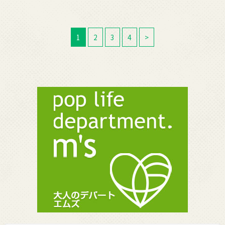
1
2
3
4
>