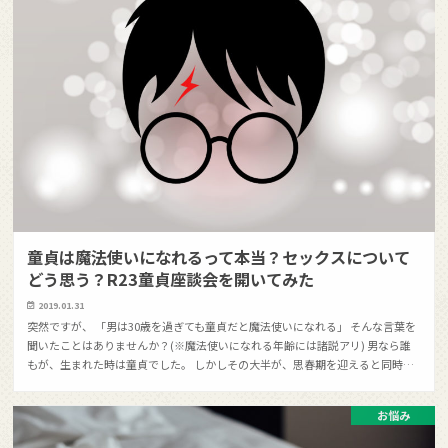
童貞は魔法使いになれるって本当？セックスについて
どう思う？R23童貞座談会を開いてみた
2019.01.31
突然ですが、 「男は30歳を過ぎても童貞だと魔法使いになれる」 そんな言葉を
聞いたことはありませんか？(※魔法使いになれる年齢には諸説アリ) 男なら誰
もが、生まれた時は童貞でした。 しかしその大半が、思春期を迎えると同時…
お悩み