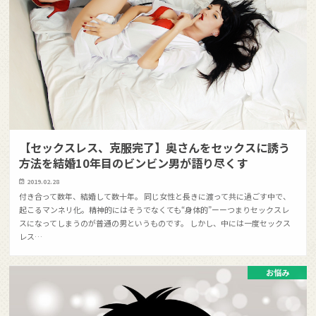
【セックスレス、克服完了】奥さんをセックスに誘う
方法を結婚10年目のビンビン男が語り尽くす
2019.02.28
付き合って数年、結婚して数十年。 同じ女性と長きに渡って共に過ごす中で、
起こるマンネリ化。精神的にはそうでなくても“身体的”ーーつまりセックスレ
スになってしまうのが普通の男というものです。 しかし、中には一度セックス
レス…
お悩み