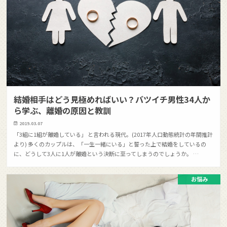
結婚相手はどう見極めればいい？バツイチ男性34人か
ら学ぶ、離婚の原因と教訓
2019.03.07
「3組に1組が離婚している」 と言われる現代。(2017年人口動態統計の年間推計
より) 多くのカップルは、「一生一緒にいる」と誓った上で結婚をしているの
に、どうして3人に1人が離婚という決断に至ってしまうのでしょうか。 …
お悩み