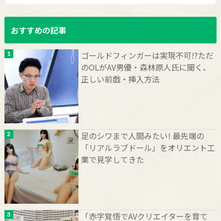
おすすめの記事
ゴールドフィンガーは実現不可!?ただ
のOLがAV男優・森林原人氏に聞く、
正しい前戯・挿入方法
足のシワまで人間みたい! 最先端の
「リアルラブドール」をオリエント工
業で見学してきた
「赤字覚悟でAVクリエイターを育て