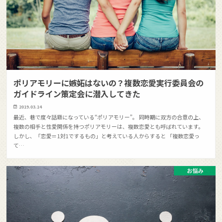
ポリアモリーに嫉妬はないの？複数恋愛実行委員会の
ガイドライン策定会に潜入してきた
2019.03.14
最近、巷で度々話題になっている“ポリアモリー”。 同時期に双方の合意の上、
複数の相手と性愛関係を持つポリアモリーは、複数恋愛とも呼ばれています。
しかし、「恋愛＝1対1でするもの」と考えている人からすると 「複数恋愛っ
て…
お悩み