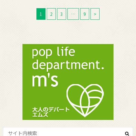
1
2
3
…
9
>