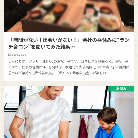
「時間がない！出会いがない！」会社の昼休みに“ラン
チ合コン”を開いてみた結果…
2019.05.09
こんにちは、アラサー独身OLの浜松一子です。 日々仕事を頑張る私、浜松一子
ですが、仕事の合間にSNSを開けば「晩婚化と少子高齢化って本当？」と疑問に
思うほど結婚&出産報告の嵐。 「私だって素敵な出会いが欲しい！…
お悩み