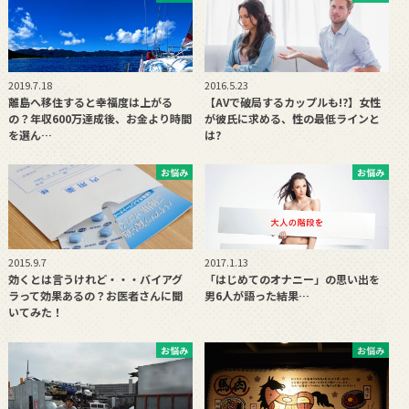
2019.7.18
2016.5.23
離島へ移住すると幸福度は上がる
【AVで破局するカップルも!?】女性
の？年収600万達成後、お金より時間
が彼氏に求める、性の最低ラインと
を選ん…
は?
お悩み
お悩み
2015.9.7
2017.1.13
効くとは言うけれど・・・バイアグ
「はじめてのオナニー」の思い出を
ラって効果あるの？お医者さんに聞
男6人が語った結果…
いてみた！
お悩み
お悩み