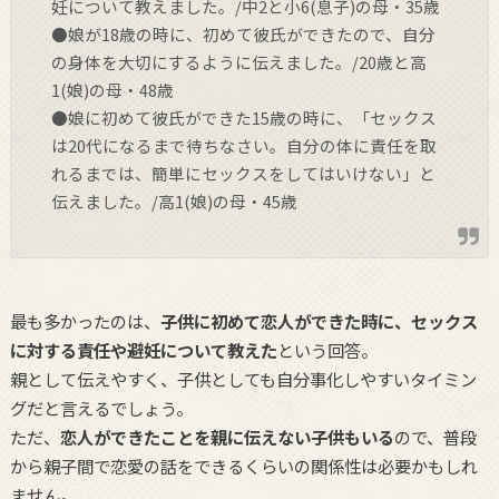
妊について教えました。/中2と小6(息子)の母・35歳
●娘が18歳の時に、初めて彼氏ができたので、自分
の身体を大切にするように伝えました。/20歳と高
1(娘)の母・48歳
●娘に初めて彼氏ができた15歳の時に、「セックス
は20代になるまで待ちなさい。自分の体に責任を取
れるまでは、簡単にセックスをしてはいけない」と
伝えました。/高1(娘)の母・45歳
最も多かったのは、
子供に初めて恋人ができた時に、セックス
に対する責任や避妊について教えた
という回答。
親として伝えやすく、子供としても自分事化しやすいタイミン
グだと言えるでしょう。
ただ、
恋人ができたことを親に伝えない子供もいる
ので、普段
から親子間で恋愛の話をできるくらいの関係性は必要かもしれ
ません。