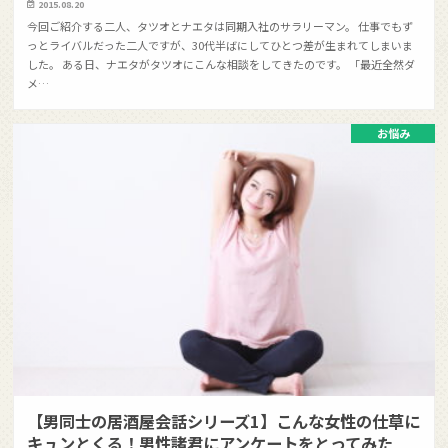
2015.08.20
今回ご紹介する二人、タツオとナエタは同期入社のサラリーマン。 仕事でもず
っとライバルだった二人ですが、30代半ばにしてひとつ差が生まれてしまいま
した。 ある日、ナエタがタツオにこんな相談をしてきたのです。 「最近全然ダ
メ…
お悩み
【男同士の居酒屋会話シリーズ1】こんな女性の仕草に
キュンとくる！男性諸君にアンケートをとってみた