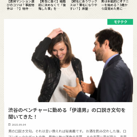
【賃貸マンション選
【男性に告ぐ】結婚
【軟毛にあうワック
男は本能的にオナニ
びのコツは？事故物
前に決めなくて「後
スは？薄毛になりや
ーを始める？3歳か
件は…？】物件…
悔した事」を…
すい？】床屋…
ら目覚めた男に…
モテテク
渋谷のベンチャーに勤める「伊達男」の口説き文句を
聞いてきた！
2015.09.04
男の口説き文句。それは言い換えれば秘奥義です。 お酒を酌み交わした後、ロ
マンチックなデートの後、最後に放つ渾身の言葉。 その言葉に霊が宿り、言霊