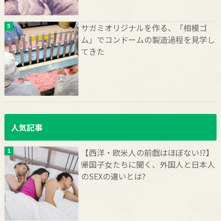
サガミオリジナルを作る、「相模ゴ
ム」でコンドームの製造過程を見学し
てきた
人気記事
【西洋・欧米人の前戯はほぼない!?】
帰国子女たちに聞く、外国人と日本人
のSEXの違いとは?