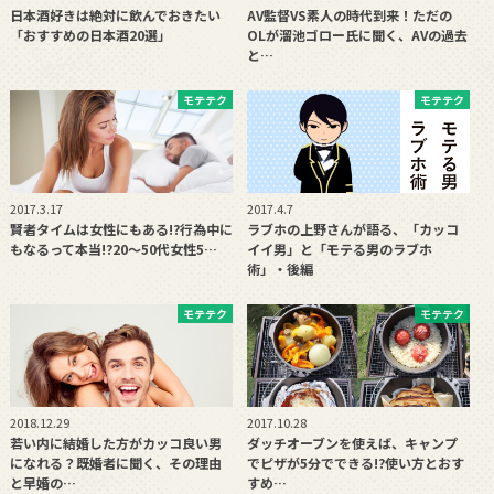
日本酒好きは絶対に飲んでおきたい
AV監督VS素人の時代到来！ただの
「おすすめの日本酒20選」
OLが溜池ゴロー氏に聞く、AVの過去
と…
モテテク
モテテク
2017.3.17
2017.4.7
賢者タイムは女性にもある!?行為中に
ラブホの上野さんが語る、「カッコ
もなるって本当!?20〜50代女性5…
イイ男」と「モテる男のラブホ
術」・後編
モテテク
モテテク
2018.12.29
2017.10.28
若い内に結婚した方がカッコ良い男
ダッチオーブンを使えば、キャンプ
になれる？既婚者に聞く、その理由
でピザが5分でできる!?使い方とおす
と早婚の…
すめ…