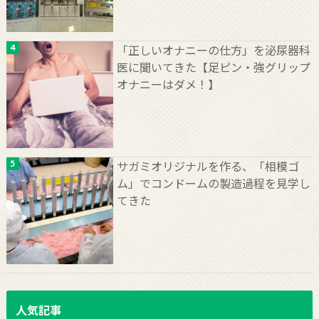
「正しいオナニーの仕方」を泌尿器科
医に聞いてきた【足ピン・強グリップ
オナニーはダメ！】
サガミオリジナルを作る、「相模ゴ
ム」でコンドームの製造過程を見学し
てきた
人気記事