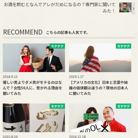
お酒を飲むとなんでアレがだめになるの？専門家に聞いて
みた！
RECOMMEND
こちらの記事も人気です。
モテテク
モテテク
2018.9.13
2019.1.17
優しい男よりダメ男がモテるのはな
【アメリカの文化】日本と恋愛や結
んで？女性50人に、惹かれる理由を
婚の価値観は違うの？現地の日本人
聞いてみた
に聞いてみた
モテテク
モテテク
2015.8.20
2016.12.28