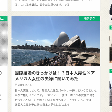
は、これは結構高い数字だと思います。では…
向上
モテテク
の
国際結婚のきっかけは！？日本人男性×ア
メリカ人女性の夫婦に聞いてみた
2019.05.16
っ
日本人男性にとって、外国人女性をパートナー持つということはな
か
かなか難しいことです。 とはいえ、一度は「違う国の女性と付き
と
合ってみたい…」と思っている男性も多いことでしょう。 では、
外国人女性を妻に持つ日本人男性はどのよう…