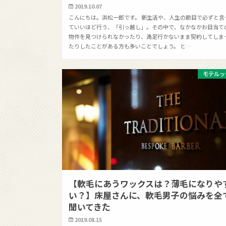
2019.10.07
こんにちは。浜松一郎です。 新生活や、人生の節目で必ずと言
ていいほど行う、「引っ越し」。その中で、なかなかお目当て
物件を見つけられなかったり、満足行かないまま契約してしま
たりしたことがある方も多いことでしょう。 と…
モテルッ
【軟毛にあうワックスは？薄毛になりや
い？】床屋さんに、軟毛男子の悩みを全
聞いてきた
2019.08.15