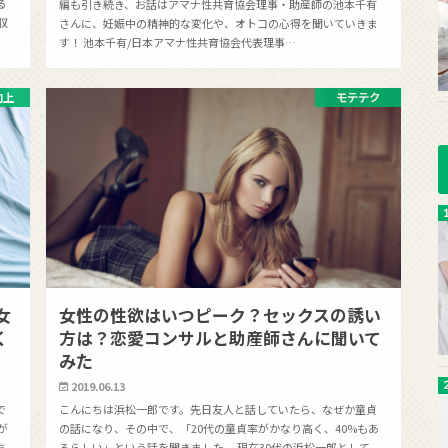
る
編も引き続き、お話はアマナ性共育協会理事・助産師の池本千有
収
さんに、妊娠中の精神的な変化や、オトコの心得を聞いていきま
す！ 池本千有/日本アマナ性共育協会代表理事…
向上
モテテク
女
女性の性欲はいつピーク？セックスの誘い
く
方は？恋愛コンサルと助産師さんに聞いて
みた
2019.06.13
で
こんにちは浜松一郎です。先日友人と話していたら、なぜか童貞
が
の話になり、その中で、「20代の童貞率がかなり高く、40%もあ
ち
るらしい」という話を聞きました。 現在30代の浜松一郎として