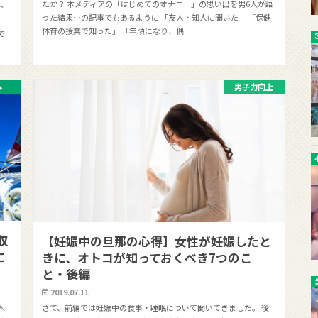
たか？ 本メディアの「はじめてのオナニー」の思い出を男6人が語
ト
った結果…の記事でもあるように 「友人・知人に聞いた」 「保健
体育の授業で知った」 「年頃になり、偶…
で
み
男子力向上
収
【妊娠中の旦那の心得】女性が妊娠したと
に
きに、オトコが知っておくべき7つのこ
と・後編
2019.07.11
人
さて、前編では妊娠中の食事・睡眠について聞いてきました。 後