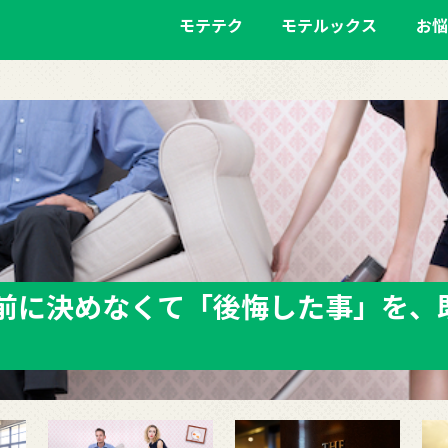
モテテク
モテルックス
お悩
前に決めなくて「後悔した事」を、