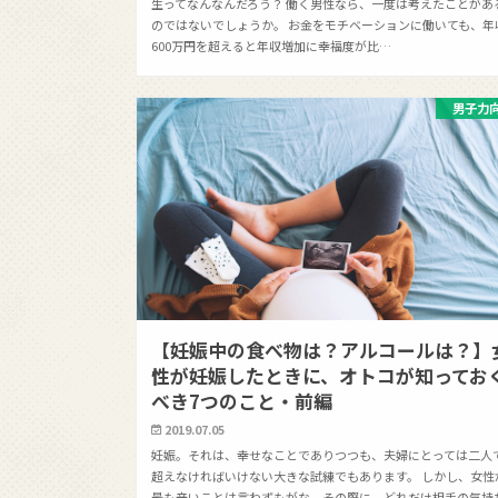
生ってなんなんだろう？ 働く男性なら、一度は考えたことがあ
のではないでしょうか。 お金をモチベーションに働いても、年
600万円を超えると年収増加に幸福度が比…
男子力
【妊娠中の食べ物は？アルコールは？】
性が妊娠したときに、オトコが知ってお
べき7つのこと・前編
2019.07.05
妊娠。それは、幸せなことでありつつも、夫婦にとっては二人
超えなければいけない大きな試練でもあります。 しかし、女性
最も辛いことは言わずもがな。その際に、どれだけ相手の気持