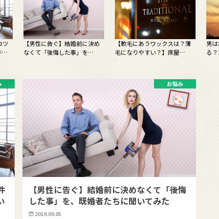
コツ
【男性に告ぐ】結婚前に決め
【軟毛にあうワックスは？薄
男は
件…
なくて「後悔した事」を…
毛になりやすい？】床屋…
る？
み
お悩み
件
【男性に告ぐ】結婚前に決めなくて「後悔
い
した事」を、既婚者たちに聞いてみた
2019.09.05