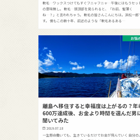
軟毛…ワックスつけてもすぐフニャフニャ…午後にはもうセッ
の意味無し。 軟毛…頭頂部を見られると、「お前、髪薄く
ね…？」と言われちゃう。 軟毛の皆さんこんにちは。浜松一郎
す。 僕もこの数十年、前述のような「軟毛あるある…
お悩
離島へ移住すると幸福度は上がるの？年
600万達成後、お金より時間を選んだ男
聞いてみた
2019.07.18
一生懸命働いても、生きているだけでお金が飛んでいく 自分の