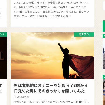
こんにちは。浜松一郎です。 結婚前に決めていいたほうがいいこ
と。例えば、結婚式の日取りや、住む場所等々…色々あります
っ
が… 最も大事なことは「日常的な決めゴト」なのだと、私は思い
の
ます。 というのも、日常的なことで数多くの既…
っ
クス
モテテク
す
男は本能的にオナニーを始める？3歳から
て
目覚めた男にそのきっかけを聞いてみた
2019.07.25
突然ですが、あなたは何がきっかけで、いつオナニーを始めまし