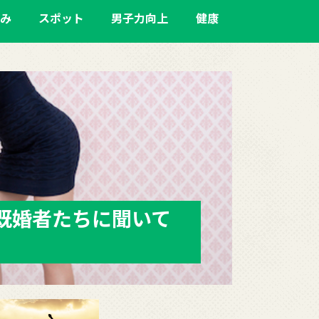
み
スポット
男子力向上
健康
既婚者たちに聞いて
【軟
みを