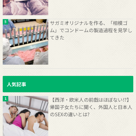
サガミオリジナルを作る、「相模ゴ
ム」でコンドームの製造過程を見学し
てきた
人気記事
【西洋・欧米人の前戯はほぼない!?】
帰国子女たちに聞く、外国人と日本人
のSEXの違いとは?