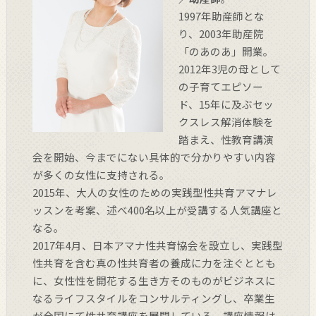
1997年助産師とな
り、2003年助産院
「のあのあ」開業。
2012年3児の母として
の子育てエピソー
ド、15年に及ぶセッ
クスレス解消体験を
踏まえ、性教育講演
会を開始、今までにない具体的で分かりやすい内容
が多くの女性に支持される。
2015年、大人の女性のための実践型性共育アマナレ
ッスンを考案、述べ400名以上が受講する人気講座と
なる。
2017年4月、日本アマナ性共育協会を設立し、実践型
性共育を含む真の性共育者の養成に力を注ぐととも
に、女性性を開花する生き方そのものがビジネスに
なるライフスタイルをコンサルティングし、卒業生
が全国にて性共育講座を展開している。講座情報は