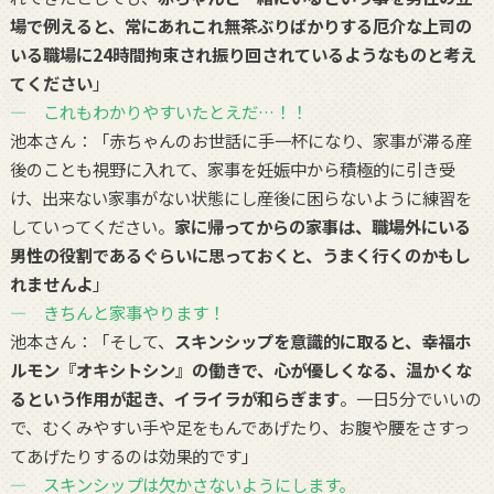
場で例えると、常にあれこれ無茶ぶりばかりする厄介な上司の
いる職場に24時間拘束され振り回されているようなものと考え
てください
」
― これもわかりやすいたとえだ…！！
池本さん：「赤ちゃんのお世話に手一杯になり、家事が滞る産
後のことも視野に入れて、家事を妊娠中から積極的に引き受
け、出来ない家事がない状態にし産後に困らないように練習を
していってください。
家に帰ってからの家事は、職場外にいる
男性の役割であるぐらいに思っておくと、うまく行くのかもし
れませんよ
」
― きちんと家事やります！
池本さん：「そして、
スキンシップを意識的に取ると、幸福ホ
ルモン『オキシトシン』の働きで、心が優しくなる、温かくな
るという作用が起き、イライラが和らぎます
。一日5分でいいの
で、むくみやすい手や足をもんであげたり、お腹や腰をさすっ
てあげたりするのは効果的です」
― スキンシップは欠かさないようにします。