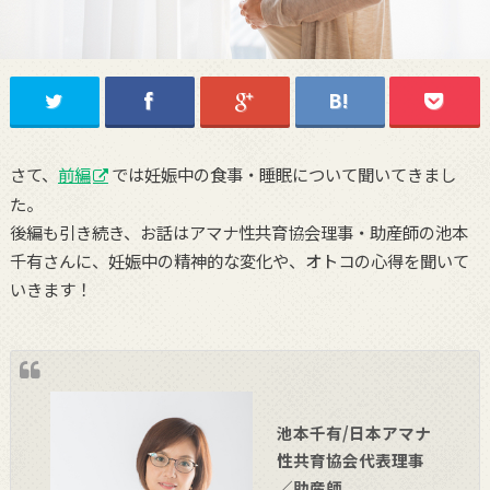
さて、
前編
では妊娠中の食事・睡眠について聞いてきまし
た。
後編も引き続き、お話はアマナ性共育協会理事・助産師の池本
千有さんに、妊娠中の精神的な変化や、オトコの心得を聞いて
いきます！
池本千有/日本アマナ
性共育協会代表理事
／助産師
。