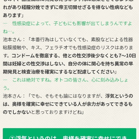
れがあり経膣分娩できずに帝王切開せざるを得ない性病なども
あります
」
― 性感染症によって、子どもにも影響が出てしまうんですよ
ね…。
池本さん：「本番行為はしていなくても、素股などによる性器
粘膜接触や、キス、フェラチオでも性感染症のリスクはありま
す。
コンドームを徹底する、他との性交渉後少なくとも7～10日
間は妊婦との性交渉はしない、自分の体に関心を持ち異常の早
期発見と検査治療を確実にするなど配慮してください
」
― これは絶対ですね。オトコの皆さん、心に刻み込みしょ
う。
池本さん：「でも、そもそも論にはなりますが、
浮気というの
は、奥様を確実に幸せにできている人が余力があってできるも
のでしかない
と思っておりますけどね」
⑦浮気というのは、奥様を確実に幸せにでき