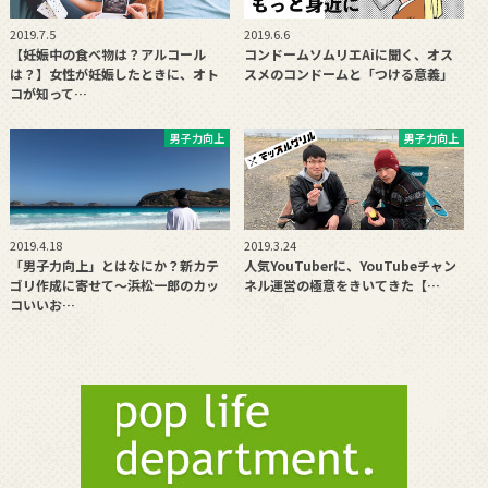
2019.7.5
2019.6.6
【妊娠中の食べ物は？アルコール
コンドームソムリエAiに聞く、オス
は？】女性が妊娠したときに、オト
スメのコンドームと「つける意義」
コが知って…
男子力向上
男子力向上
2019.4.18
2019.3.24
「男子力向上」とはなにか？新カテ
人気YouTuberに、YouTubeチャン
ゴリ作成に寄せて〜浜松一郎のカッ
ネル運営の極意をきいてきた【…
コいいお…