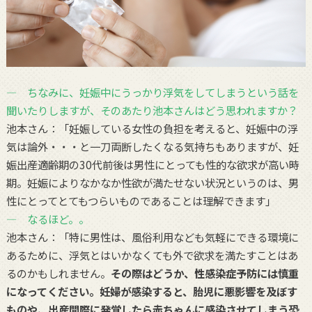
― ちなみに、妊娠中にうっかり浮気をしてしまうという話を
聞いたりしますが、そのあたり池本さんはどう思われますか？
池本さん：「妊娠している女性の負担を考えると、妊娠中の浮
気は論外・・・と一刀両断したくなる気持ちもありますが、妊
娠出産適齢期の30代前後は男性にとっても性的な欲求が高い時
期。妊娠によりなかなか性欲が満たせない状況というのは、男
性にとってとてもつらいものであることは理解できます」
― なるほど。。
池本さん：「特に男性は、風俗利用なども気軽にできる環境に
あるために、浮気とはいかなくても外で欲求を満たすことはあ
るのかもしれません。
その際はどうか、性感染症予防には慎重
になってください。妊婦が感染すると、胎児に悪影響を及ぼす
ものや、出産間際に発覚したら赤ちゃんに感染させてしまう恐