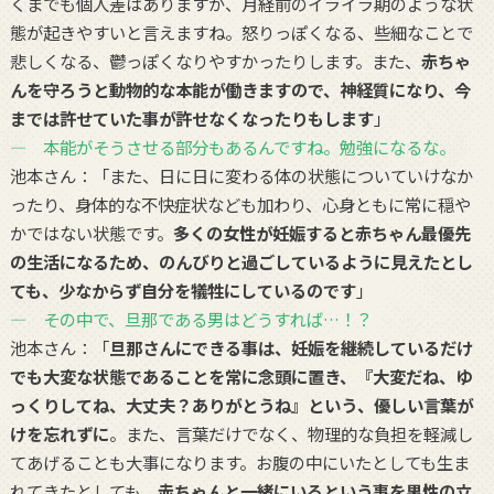
くまでも個人差はありますが、月経前のイライラ期のような状
態が起きやすいと言えますね。怒りっぽくなる、些細なことで
悲しくなる、鬱っぽくなりやすかったりします。また、
赤ちゃ
んを守ろうと動物的な本能が働きますので、神経質になり、今
までは許せていた事が許せなくなったりもします
」
― 本能がそうさせる部分もあるんですね。勉強になるな。
池本さん：「また、日に日に変わる体の状態についていけなか
ったり、身体的な不快症状なども加わり、心身ともに常に穏や
かではない状態です。
多くの女性が妊娠すると赤ちゃん最優先
の生活になるため、のんびりと過ごしているように見えたとし
ても、少なからず自分を犠牲にしているのです
」
― その中で、旦那である男はどうすれば…！？
池本さん：「
旦那さんにできる事は、妊娠を継続しているだけ
でも大変な状態であることを常に念頭に置き、『大変だね、ゆ
っくりしてね、大丈夫？ありがとうね』という、優しい言葉が
けを忘れずに
。また、言葉だけでなく、物理的な負担を軽減し
てあげることも大事になります。お腹の中にいたとしても生ま
れてきたとしても、
赤ちゃんと一緒にいるという事を男性の立