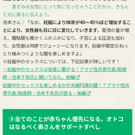
― 黒ずみは女性にとって気になっちゃうことだから、きちん
と元に戻ると伝えよう。
池本さん：「なお、
妊娠により体液が40～45％ほど増加するこ
とにより、女性器も日に日に変化していきます
。愛液の量が増
え、膣粘膜も暖かくふかふかになり、子宮による圧迫も加わ
り、女性器は肉厚でジューシーになります。妊娠中限定のねっ
とり絡みつくような膣を楽しめますよ」
※妊娠中のセックスについては、下記記事が詳しいです！
・妊娠中のセックスは安産に繋がる！アマナ性共育代表/助産
師・池本千有氏に聞いてみた。前編
妊娠中のセックスを楽しめるかが夫婦円満の鍵！？アマナ性共
育代表/助産師・池本千有氏が語る・後編
⑤全てのことが赤ちゃん優先になる。オトコ
はなるべく奥さんをサポートすべし