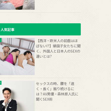
人気記事
【西洋・欧米人の前戯はほ
ぼない!?】帰国子女たちに聞
く、外国人と日本人のSEXの
違いとは?
セックスの時、腰を「速
く・長く」振り続けるに
は？AV男優・森林原人氏に
聞くSEX術