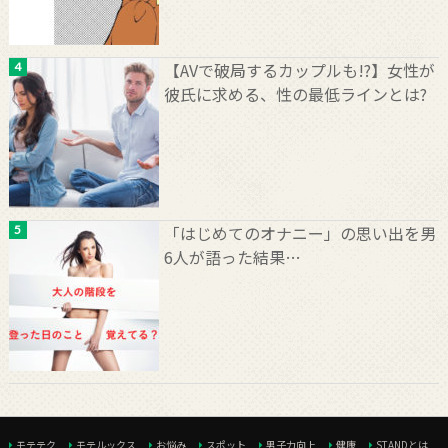
【AVで破局するカップルも!?】女性が
彼氏に求める、性の最低ラインとは?
「はじめてのオナニー」の思い出を男
6人が語った結果…
モテテク
モテルックス
お悩み
スポット
男子力向上
健康
STANDとは