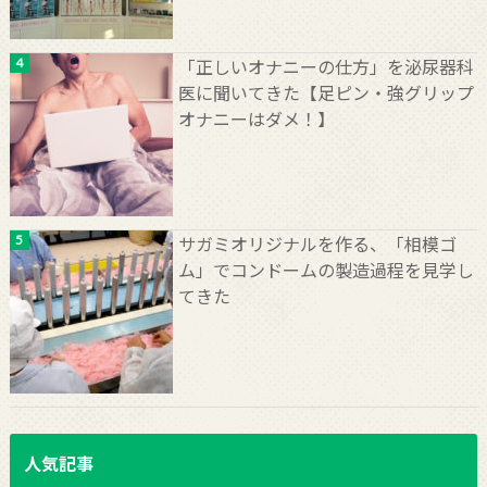
「正しいオナニーの仕方」を泌尿器科
医に聞いてきた【足ピン・強グリップ
オナニーはダメ！】
サガミオリジナルを作る、「相模ゴ
ム」でコンドームの製造過程を見学し
てきた
人気記事