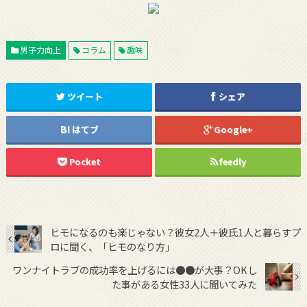
男子力向上
コラム
趣味
ツイート
シェア
はてブ
Google+
Pocket
feedly
ヒモになるのも楽じゃない？彼女2人＋彼氏1人と暮らすプ
ロに聞く、「ヒモのなり方」
ワンナイトラブの成功率を上げるには●●が大事？OKし
た事がある女性33人に聞いてみた