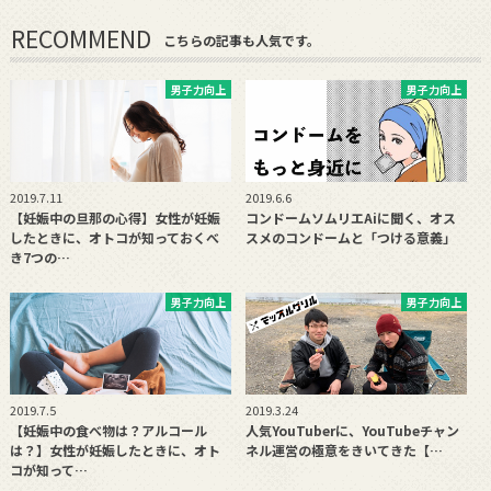
RECOMMEND
こちらの記事も人気です。
男子力向上
男子力向上
2019.7.11
2019.6.6
【妊娠中の旦那の心得】女性が妊娠
コンドームソムリエAiに聞く、オス
したときに、オトコが知っておくべ
スメのコンドームと「つける意義」
き7つの…
男子力向上
男子力向上
2019.7.5
2019.3.24
【妊娠中の食べ物は？アルコール
人気YouTuberに、YouTubeチャン
は？】女性が妊娠したときに、オト
ネル運営の極意をきいてきた【…
コが知って…