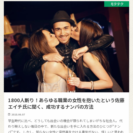
モテテク
1800人斬り！あらゆる職業の女性を抱いたという佐藤
エイチ氏に聞く、成功するナンパの方法
2018.06.07
学生時代に比べ、どうしても出会いの機会が限られてしまいがちな社会人。 代
わり映えしない毎日の中で、新たな出会いを手に入れる方法のひとつが“ナン
パ”です。 しかし、知らない女性に突然声をかける勇気がない、怪しいと思われ