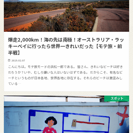
爆走2,000km！海の先は南極！オーストラリア・ラッ
キーベイに行ったら世界一きれいだった【モテ旅・前
半戦】
2019.02.07
こんにちは。モテ旅モードの浜松一郎である。 皆さん、きれいなビーチは好き
だろうか？いや、むしろ嫌いな人はいないはずである。 だからこそ、有名なビ
ーチというものが日本各地、世界各地に存在する。それらのビーチは激混みし
ている…
スポット