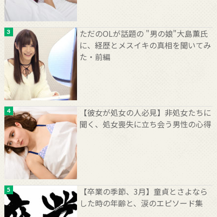
ただのOLが話題の "男の娘"大島薫氏
に、経歴とメスイキの真相を聞いてみ
た・前編
【彼女が処女の人必見】非処女たちに
聞く、処女喪失に立ち会う男性の心得
【卒業の季節、3月】童貞とさよなら
した時の年齢と、涙のエピソード集