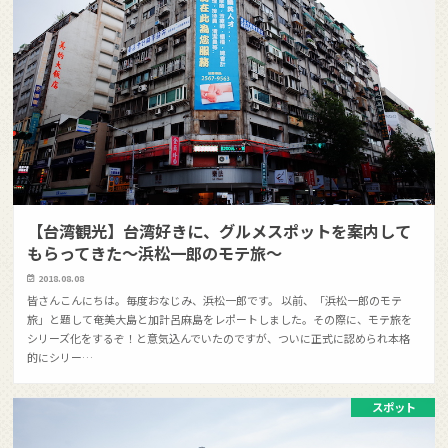
【台湾観光】台湾好きに、グルメスポットを案内して
もらってきた〜浜松一郎のモテ旅〜
2018.08.08
皆さんこんにちは。毎度おなじみ、浜松一郎です。 以前、「浜松一郎のモテ
旅」と題して奄美大島と加計呂麻島をレポートしました。その際に、モテ旅を
シリーズ化をするぞ！と意気込んでいたのですが、ついに正式に認められ本格
的にシリー…
スポット