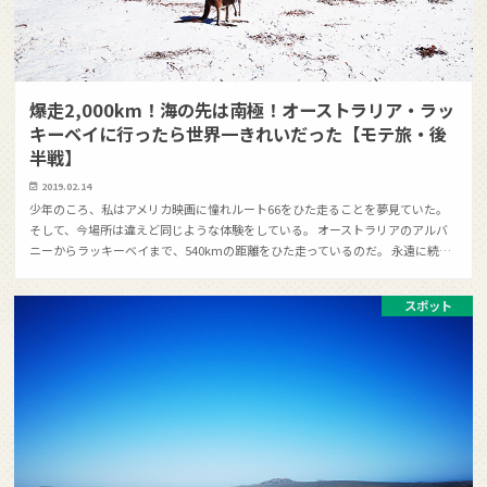
爆走2,000km！海の先は南極！オーストラリア・ラッ
キーベイに行ったら世界一きれいだった【モテ旅・後
半戦】
2019.02.14
少年のころ、私はアメリカ映画に憧れルート66をひた走ることを夢見ていた。
そして、今場所は違えど同じような体験をしている。 オーストラリアのアルバ
ニーからラッキーベイまで、540kmの距離をひた走っているのだ。 永遠に続…
スポット