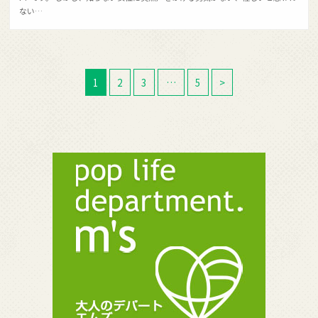
ない…
1
2
3
…
5
>