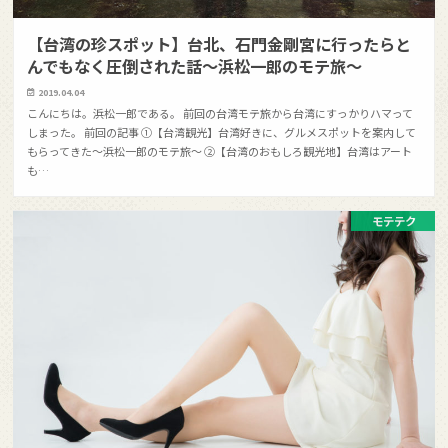
【台湾の珍スポット】台北、石門金剛宮に行ったらと
んでもなく圧倒された話〜浜松一郎のモテ旅〜
2019.04.04
こんにちは。浜松一郎である。 前回の台湾モテ旅から台湾にすっかりハマって
しまった。 前回の記事 ①【台湾観光】台湾好きに、グルメスポットを案内して
もらってきた〜浜松一郎のモテ旅〜 ②【台湾のおもしろ観光地】台湾はアート
も…
モテテク