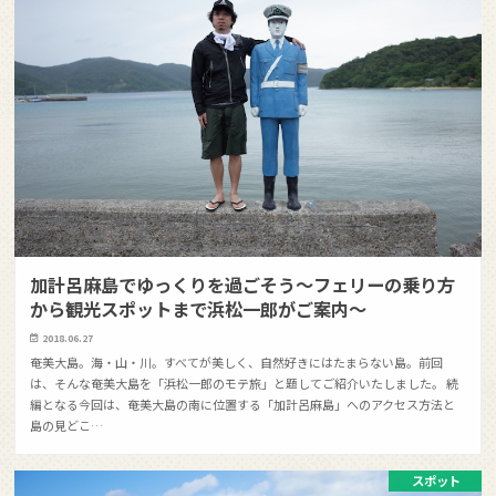
加計呂麻島でゆっくりを過ごそう〜フェリーの乗り方
から観光スポットまで浜松一郎がご案内〜
2018.06.27
奄美大島。海・山・川。すべてが美しく、自然好きにはたまらない島。前回
は、そんな奄美大島を「浜松一郎のモテ旅」と題してご紹介いたしました。 続
編となる今回は、奄美大島の南に位置する「加計呂麻島」へのアクセス方法と
島の見どこ…
スポット