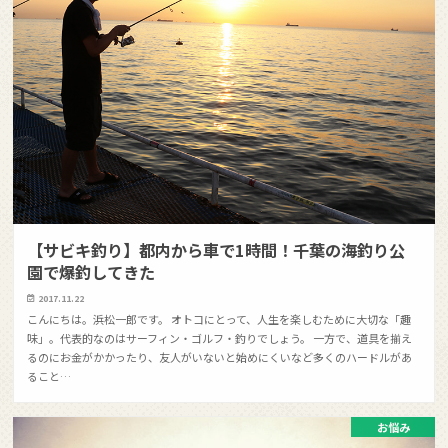
【サビキ釣り】都内から車で1時間！千葉の海釣り公
園で爆釣してきた
2017.11.22
こんにちは。浜松一郎です。 オトコにとって、人生を楽しむために大切な「趣
味」。代表的なのはサーフィン・ゴルフ・釣りでしょう。 一方で、道具を揃え
るのにお金がかかったり、友人がいないと始めにくいなど多くのハードルがあ
ること…
お悩み