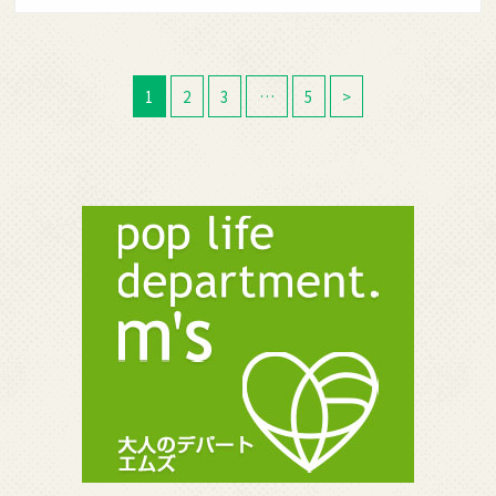
1
2
3
…
5
>