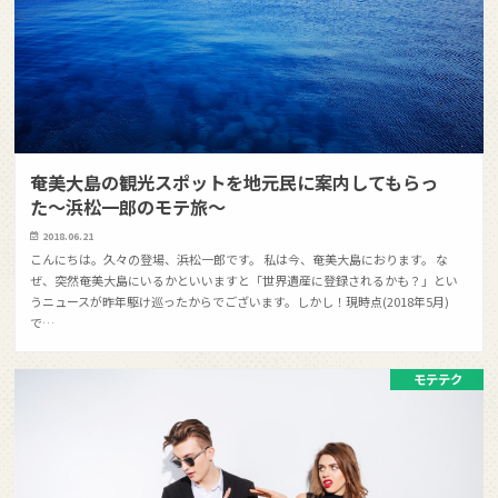
奄美大島の観光スポットを地元民に案内してもらっ
た〜浜松一郎のモテ旅〜
2018.06.21
こんにちは。久々の登場、浜松一郎です。 私は今、奄美大島におります。 な
ぜ、突然奄美大島にいるかといいますと「世界遺産に登録されるかも？」とい
うニュースが昨年駆け巡ったからでございます。しかし！現時点(2018年5月)
で…
モテテク