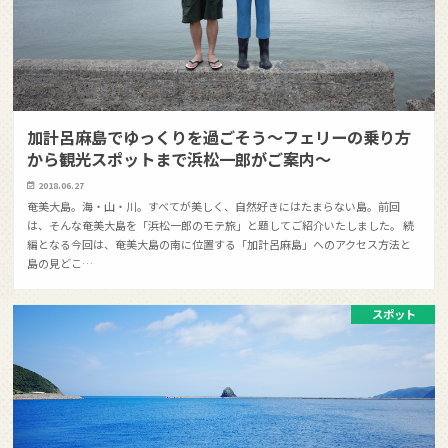
加計呂麻島でゆっくりを過ごそう〜フェリーの乗り方
から観光スポットまで浜松一郎がご案内〜
2018.06.27
奄美大島。海・山・川。すべてが美しく、自然好きにはたまらない島。前回
は、そんな奄美大島を「浜松一郎のモテ旅」と題してご紹介いたしました。 続
編となる今回は、奄美大島の南に位置する「加計呂麻島」へのアクセス方法と
島の見どこ…
スポット