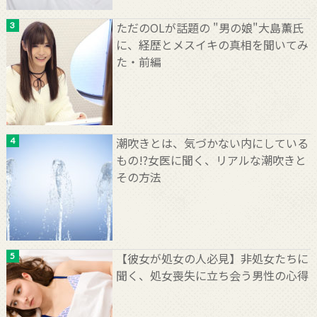
ただのOLが話題の "男の娘"大島薫氏
に、経歴とメスイキの真相を聞いてみ
た・前編
潮吹きとは、気づかない内にしている
もの!?女医に聞く、リアルな潮吹きと
その方法
【彼女が処女の人必見】非処女たちに
聞く、処女喪失に立ち会う男性の心得