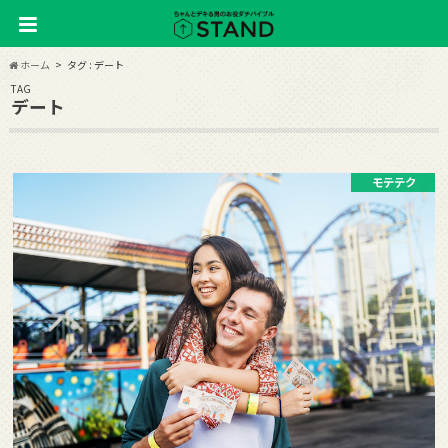
ホーム
タグ : デート
TAG
デート
モテテク