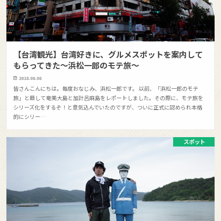
【台湾観光】台湾好きに、グルメスポットを案内して
もらってきた〜浜松一郎のモテ旅〜
2018.08.08
皆さんこんにちは。毎度おなじみ、浜松一郎です。 以前、「浜松一郎のモテ
旅」と題して奄美大島と加計呂麻島をレポートしました。その際に、モテ旅を
シリーズ化をするぞ！と意気込んでいたのですが、ついに正式に認められ本格
的にシリー…
スポット