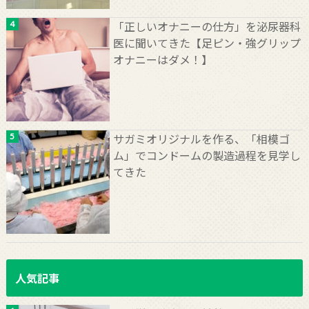
「正しいオナニーの仕方」を泌尿器科
医に聞いてきた【足ピン・強グリップ
オナニーはダメ！】
サガミオリジナルを作る、「相模ゴ
ム」でコンドームの製造過程を見学し
てきた
人気記事