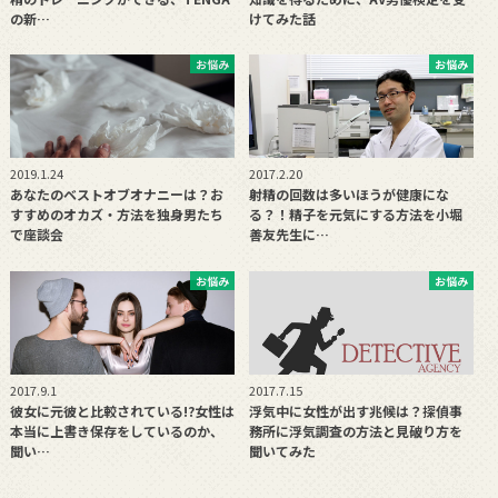
の新…
けてみた話
お悩み
お悩み
2019.1.24
2017.2.20
あなたのベストオブオナニーは？お
射精の回数は多いほうが健康にな
すすめのオカズ・方法を独身男たち
る？！精子を元気にする方法を小堀
で座談会
善友先生に…
お悩み
お悩み
2017.9.1
2017.7.15
彼女に元彼と比較されている!?女性は
浮気中に女性が出す兆候は？探偵事
本当に上書き保存をしているのか、
務所に浮気調査の方法と見破り方を
聞い…
聞いてみた