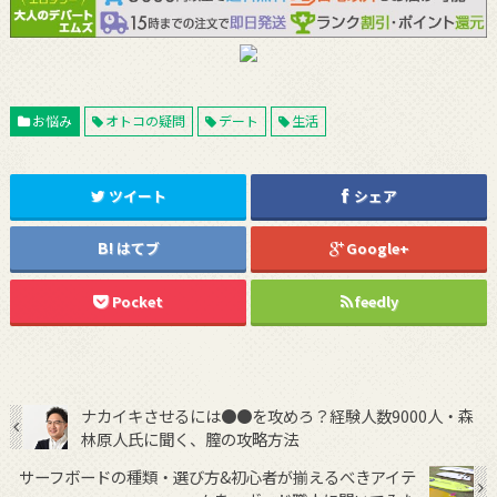
お悩み
オトコの疑問
デート
生活
ツイート
シェア
はてブ
Google+
Pocket
feedly
ナカイキさせるには●●を攻めろ？経験人数9000人・森
林原人氏に聞く、膣の攻略方法
サーフボードの種類・選び方&初心者が揃えるべきアイテ