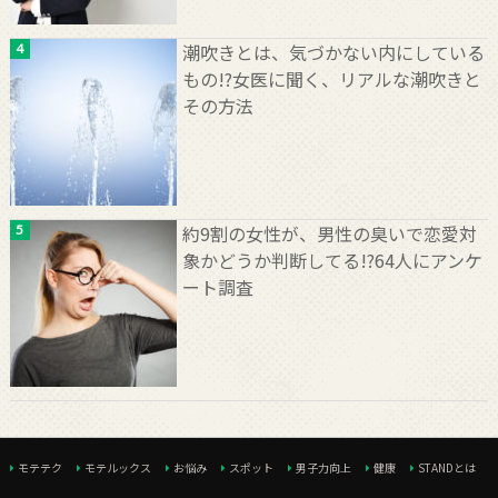
潮吹きとは、気づかない内にしている
もの!?女医に聞く、リアルな潮吹きと
その方法
約9割の女性が、男性の臭いで恋愛対
象かどうか判断してる!?64人にアンケ
ート調査
モテテク
モテルックス
お悩み
スポット
男子力向上
健康
STANDとは