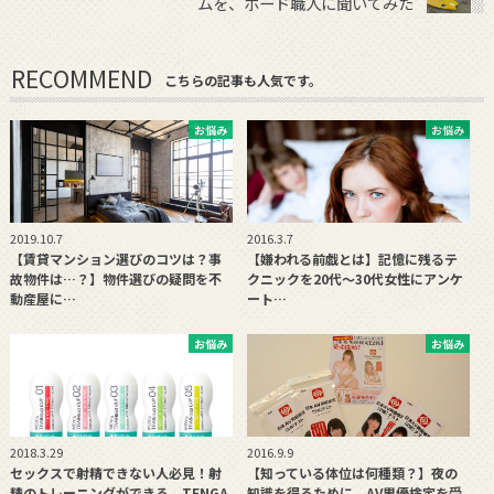
ムを、ボード職人に聞いてみた
RECOMMEND
こちらの記事も人気です。
お悩み
お悩み
2019.10.7
2016.3.7
【賃貸マンション選びのコツは？事
【嫌われる前戯とは】記憶に残るテ
故物件は…？】物件選びの疑問を不
クニックを20代〜30代女性にアンケ
動産屋に…
ート…
お悩み
お悩み
2018.3.29
2016.9.9
セックスで射精できない人必見！射
【知っている体位は何種類？】夜の
精のトレーニングができる、TENGA
知識を得るために、AV男優検定を受