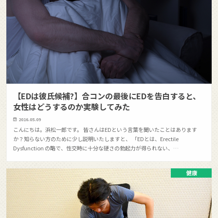
【EDは彼氏候補?】合コンの最後にEDを告白すると、
女性はどうするのか実験してみた
2016.05.09
こんにちは。浜松一郎です。 皆さんはEDという言葉を聞いたことはあります
か？知らない方のために少し説明いたしますと、 「EDとは、Erectile
Dysfunction の略で、性交時に十分な硬さの勃起力が得られない、…
健康