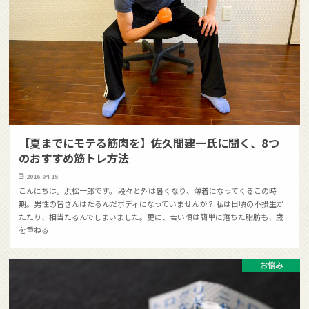
【夏までにモテる筋肉を】佐久間建一氏に聞く、8つ
のおすすめ筋トレ方法
2016.04.15
こんにちは。浜松一郎です。 段々と外は暑くなり、薄着になってくるこの時
期。男性の皆さんはたるんだボディになっていませんか？ 私は日頃の不摂生が
たたり、相当たるんでしまいました。更に、若い頃は簡単に落ちた脂肪も、歳
を重ねる…
お悩み