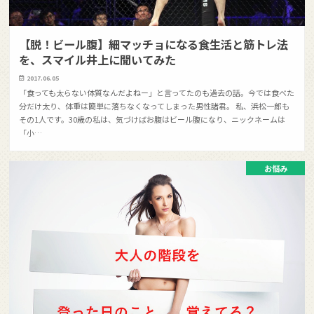
【脱！ビール腹】細マッチョになる食生活と筋トレ法
を、スマイル井上に聞いてみた
2017.06.05
「食っても太らない体質なんだよねー」と言ってたのも過去の話。今では食べた
分だけ太り、体重は簡単に落ちなくなってしまった男性諸君。 私、浜松一郎も
その1人です。30歳の私は、気づけばお腹はビール腹になり、ニックネームは
「小…
お悩み