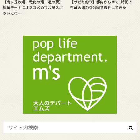
【南ヶ丘牧場・竜化の滝・道の駅】
【サビキ釣り】都内から車で1時間！
那須デートにオススメのマル秘スポ
千葉の海釣り公園で爆釣してきた
ットに行…