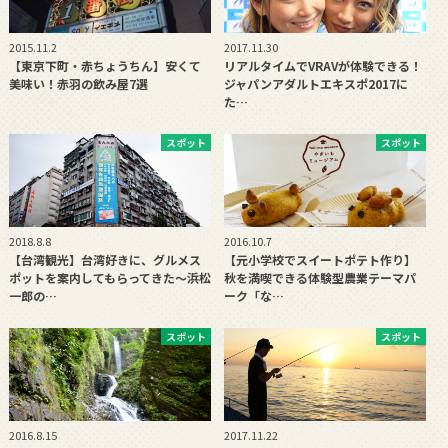
2015.11.2
2017.11.30
【東京下町・赤ちょうちん】安くて
リアルタイムでVRAVが体験できる！
美味い！赤羽の飲み屋7選
ジャパンアダルトエキスポ2017に
た…
スポット
スポット
2018.8.8
2016.10.7
【台湾観光】台湾好きに、グルメス
【元小学校でスイートポテト作り】
ポットを案内してもらってきた〜浜松
秋を満喫できる体験型農業テーマパ
一郎の…
ーク「な…
スポット
スポット
2016.8.15
2017.11.22