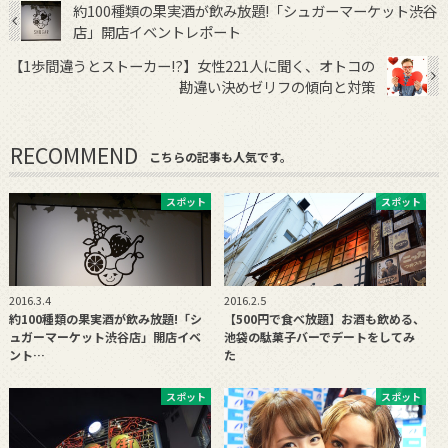
約100種類の果実酒が飲み放題!「シュガーマーケット渋谷
店」開店イベントレポート
【1歩間違うとストーカー!?】女性221人に聞く、オトコの
勘違い決めゼリフの傾向と対策
RECOMMEND
こちらの記事も人気です。
スポット
スポット
2016.3.4
2016.2.5
約100種類の果実酒が飲み放題!「シ
【500円で食べ放題】お酒も飲める、
ュガーマーケット渋谷店」開店イベ
池袋の駄菓子バーでデートをしてみ
ント…
た
スポット
スポット