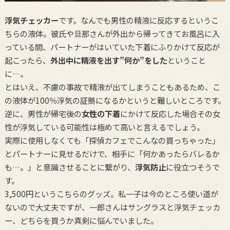
浮気チェッカー
です。なんでも男性の精液に反応するというこ
ちらの液体。彼氏や旦那さんが外出から帰ってきてお風呂に入
っている間、パートナーがはいていた下着にふりかけて反応が
起こったら、
外出中に精液を出す”何か”をした
ということ
に…。
とはいえ、不慮の事故で精液が出てしまうこともあるため、こ
の液体が100％浮気の証拠になるかというと難しいところです。
逆に、男性が帰宅後の
女性の下着
にかけて反応した場合その女
性が浮気している可能性は極めて高いと言えるでしょう。
実際に使用しなくても「探偵カフェでこんなの買っちゃった」
とパートナーに見せるだけで、相手に「何かあったらバレるか
も…。」と意識させることに繋がり、
浮気防止
に役立つそうで
す。
3,500円というこちらのグッズ。私一子は今のところ使い道が
ないので大丈夫ですが、一郎さんはサングラスと浮気チェッカ
ー、どちらを買うか真剣に悩んでいました。