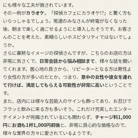
にも様々な工夫が施されています。
その一例が
カラオケ
。「探偵カフェにカラオケ!?」と驚く方も
いらっしゃるでしょう。常連のみなさんが終電がなくなった
後、朝まで楽しく過ごせるようにと導入したそうです。お客さ
んのことを考えた、素晴らしいホスピタリティではないでしょ
うか。
さらに寡黙なイメージの探偵さんですが、こちらのお店の方は
非常に気さくで、
日常会話から悩み相談まで
、様々な話を聞い
てくれます。居心地の良さから、リピーターとなる方は男性よ
り女性の方が多いのだとか。つまり、
意中の女性や彼女を連れ
て行けば、満足してもらえる可能性が非常に高い
ということで
す。
また、店内には様々な芸能人のサインも飾ってあり、お忍びで
フラッと飲みに来る方も多いそう。これだけ充実したエンター
テイメントが完備されているにも関わらず、
チャージ料1,000
円
に
お酒も1杯1,000円前後
と、非常に良心的な価格なので、
様々な業界の方々に愛されているようです。