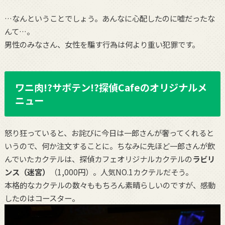
…なんということでしょう。あんなに心配したのに嘘だったな
んて…。
男性のみなさん、女性を騙す行為は何より重い犯罪です。
ワニ肉!?サボテン!?探偵Cafeのオリジナルメ
ニュー
怒り狂っていると、お詫びに今日は一郎さんが奢ってくれると
いうので、何か注文することに。ちなみに先ほど一郎さんが飲
んでいたカクテルは、探偵カフェオリジナルカクテルの
ラビリ
ンス（迷宮）
（1,000円）。人気NO.1カクテルだそう。
本格的なカクテルの数々ももちろん素晴らしいのですが、感動
したのはコースター。