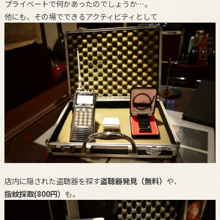
プライベートで何かあったのでしょうか…。
他にも、その場でできるアクティビティとして
店内に隠された盗聴器を探す
盗聴器発見（無料）
や、
指紋採取(800円）
も。