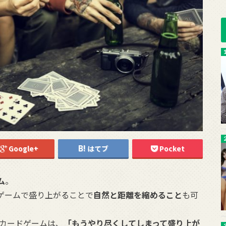
Google+
はてブ
Pocket
ム
。
ゲームで盛り上がることで
自然と距離を縮めること
も可
のカードゲームは、
「もうやり尽くしてしまって盛り上が