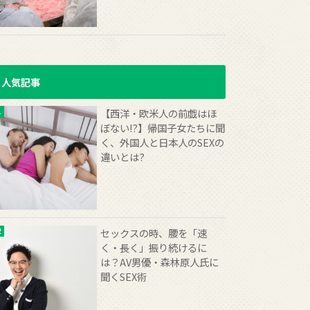
人気記事
【西洋・欧米人の前戯はほ
ぼない!?】帰国子女たちに聞
く、外国人と日本人のSEXの
違いとは?
セックスの時、腰を「速
く・長く」振り続けるに
は？AV男優・森林原人氏に
聞くSEX術