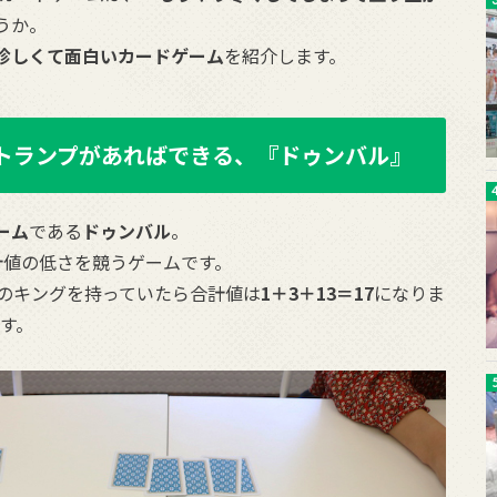
うか。
珍しくて面白いカードゲーム
を紹介します。
?トランプがあればできる、『ドゥンバル』
ーム
である
ドゥンバル
。
計値の低さを競うゲームです。
ヤのキングを持っていたら合計値は
1＋3＋13＝17
になりま
す。