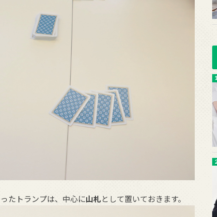
余ったトランプは、中心に
山札
として置いておきます。