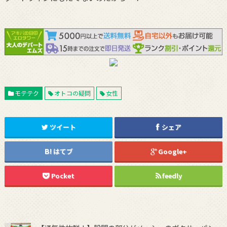
モテテク
オトコの疑問
女性
ツイート
シェア
はてブ
Google+
Pocket
feedly