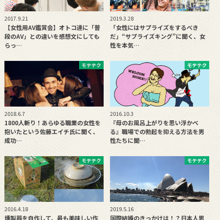
2017.9.21
2019.3.28
【女性用AV鑑賞会】オトコ達に「普
「女性にはサプライズをするべき
段のAV」との違いを感想文にしても
だ」“サプライズキング”に聞く、女
らっ…
性を本気…
モテテク
モテテク
2018.6.7
2016.10.3
1800人斬り！あらゆる職業の女性を
『母のお風呂上がりを思い浮かべ
抱いたという佐藤エイチ氏に聞く、
る』職場での勃起を抑える方法を男
成功…
性たちに聞…
モテテク
モテテク
2016.4.18
2019.5.16
燻製器を自作して、最も美味しい作
国際結婚のきっかけは！？日本人男