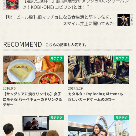
【通気性抜群！】股間の部分がメッシュのボクサーパン
ツ！KOBI-ONE(コビワン)とは！？
【脱！ビール腹】細マッチョになる食生活と筋トレ法を、
スマイル井上に聞いてみた
RECOMMEND
こちらの記事も人気です。
モテテク
モテテク
2016.9.5
2017.5.29
【サングリアに焼きリンゴも】女子
カタルタ・Exploding Kittensも！
にモテる!バーベキューのドリンク＆
珍しいカードゲームの遊び…
デザー…
モテテク
モテテク