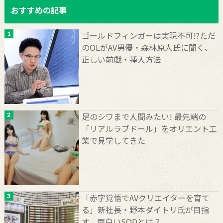
おすすめの記事
ゴールドフィンガーは実現不可!?ただ
のOLがAV男優・森林原人氏に聞く、
正しい前戯・挿入方法
足のシワまで人間みたい! 最先端の
「リアルラブドール」をオリエント工
業で見学してきた
「赤字覚悟でAVクリエイターを育て
る」新社長・野本ダイトリ氏が目指
す、面白いSODとは？