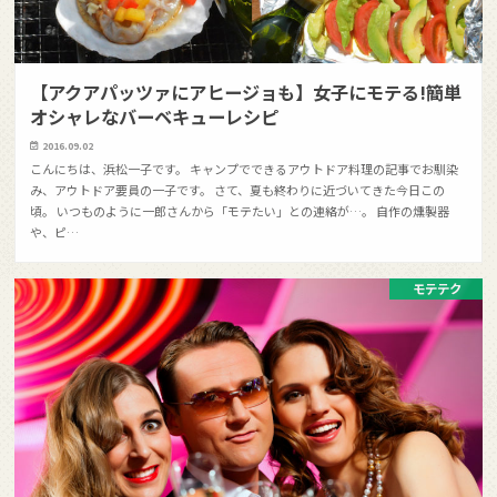
【アクアパッツァにアヒージョも】女子にモテる!簡単
オシャレなバーベキューレシピ
2016.09.02
こんにちは、浜松一子です。 キャンプでできるアウトドア料理の記事でお馴染
み、アウトドア要員の一子です。 さて、夏も終わりに近づいてきた今日この
頃。 いつものように一郎さんから「モテたい」との連絡が…。 自作の燻製器
や、ピ…
モテテク