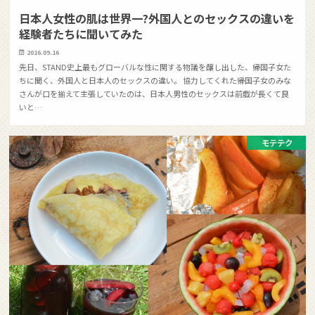
日本人女性の肌は世界一?外国人とのセックスの違いを
経験者たちに聞いてみた
2016.09.16
先日、STAND史上最もグローバルな性に関する物議を醸し出した、帰国子女た
ちに聞く、外国人と日本人のセックスの違い。 協力してくれた帰国子女のみな
さんが口を揃えて主張していたのは、日本人男性のセックスは前戯が長くて良
いと…
モテテク