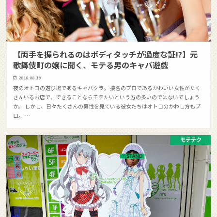
【両手を握られるのはボディタッチが過度な証!?】元
歌舞伎町の嬢に聞く、モテる男のキャバ遊戯
2016.08.19
夜のオトコの遊び場であるキャバクラ。 接客のプロであるかわいい女性がたく
さんいるお店で、できることならモテたいという方の多いのではないでしょう
か。 しかし、日々たくさんの男性を見ている彼女たちはオトコのかわし方もプ
ロ。 …
モテテク