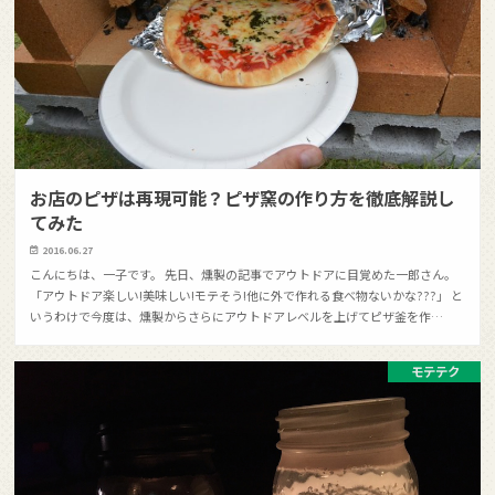
お店のピザは再現可能？ピザ窯の作り方を徹底解説し
てみた
2016.06.27
こんにちは、一子です。 先日、燻製の記事でアウトドアに目覚めた一郎さん。
「アウトドア楽しい!美味しい!モテそう!他に外で作れる食べ物ないかな???」 と
いうわけで今度は、燻製からさらにアウトドアレベルを上げてピザ釜を作…
モテテク