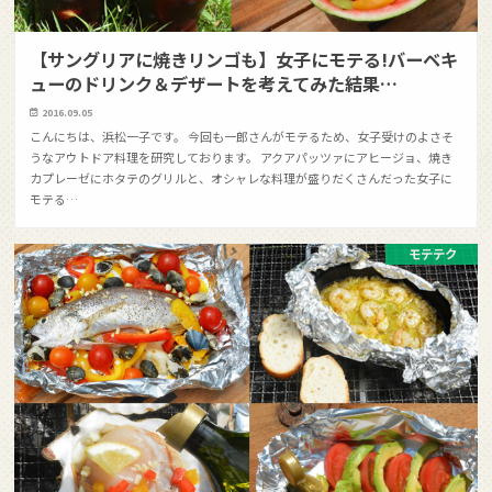
【サングリアに焼きリンゴも】女子にモテる!バーベキ
ューのドリンク＆デザートを考えてみた結果…
2016.09.05
こんにちは、浜松一子です。 今回も一郎さんがモテるため、女子受けのよさそ
うなアウトドア料理を研究しております。 アクアパッツァにアヒージョ、焼き
カプレーゼにホタテのグリルと、オシャレな料理が盛りだくさんだった女子に
モテる…
モテテク