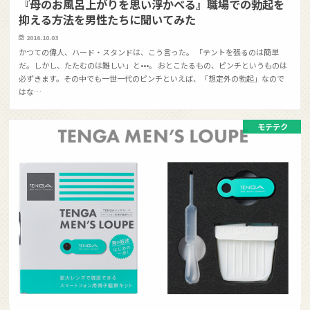
『母のお風呂上がりを思い浮かべる』職場での勃起を
抑える方法を男性たちに聞いてみた
2016.10.03
かつての偉人、ハード・スタンドは、こう言った。 「テントを張るのは簡単
だ。しかし、たたむのは難しい」と•••。 おとこたるもの、ピンチというものは
必ずきます。その中でも一世一代のピンチといえば、「想定外の勃起」なので
はな…
モテテク