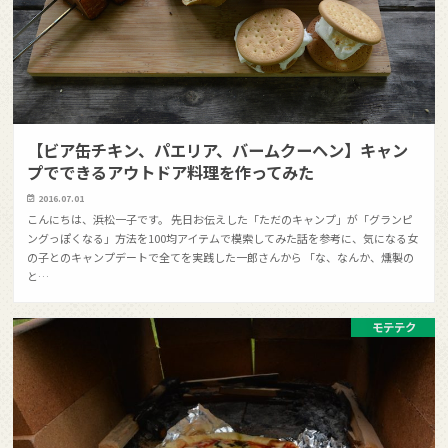
【ビア缶チキン、パエリア、バームクーヘン】キャン
プでできるアウトドア料理を作ってみた
2016.07.01
こんにちは、浜松一子です。 先日お伝えした「ただのキャンプ」が「グランピ
ングっぽくなる」方法を100均アイテムで模索してみた話を参考に、気になる女
の子とのキャンプデートで全てを実践した一郎さんから 「な、なんか、燻製の
と…
モテテク