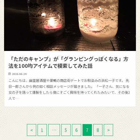
「ただのキャンプ」が「グランピングっぽくなる」方
法を100均アイテムで模索してみた話
2016.06.24
こんにちは、幽霊居酒屋や巣鴨の商店街デートでお馴染みの浜松一子です。 先
日一郎さんから例の如く相談メッセージが届きました。 「一子さん、気になる
女の子を誘って燻製をしたら僕にすごく興味を持ってくれたみたいで、その後2
人で…
<
1
…
5
6
7
8
>